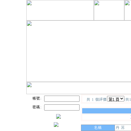
帳號:
共 1 個評價
/共
密碼:
名稱
丹 苏